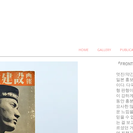
HOME
GALLERY
PUBLIC
『FRONT
멋진(약간
일본 홍
이다. 다
형 판형
이 강하
동안 흥분
묘사한 많
운 느낌을
믿을 수 
는 걸 보
르셨던 거