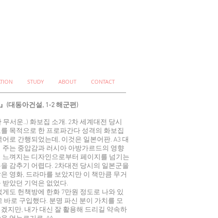
ATION
STUDY
ABOUT
CONTACT
』(대동아건설, 1-2 해군편)
 무서운..) 화보집 소개. 2차 세계대전 당시
보를 목적으로 한 프로파간다 성격의 화보집
국어로 간행되었는데, 이것은 일본어판. A3 대
이 주는 중압감과 러시아 아방가르드의 영향
게 느껴지는 디자인으로부터 페이지를 넘기는
을 감추기 어렵다. 2차대전 당시의 일본군을
은 영화, 드라마를 보았지만 이 책만큼 무거
 받았던 기억은 없었다.
없게도 헌책방에 한화 7만원 정도로 나와 있
고 바로 구입했다. 분명 파신 분이 가치를 모
겠지만, 내가 대신 잘 활용해 드리길 약속하