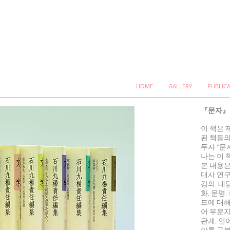
HOME
GALLERY
PUBLIC
『문자』
이 책은 
된 책등의
두자 “문
나는 이 
본 내용은
대사 연구
강의, 대
화, 문명,
드에 대해
어 무문자
관계, 언