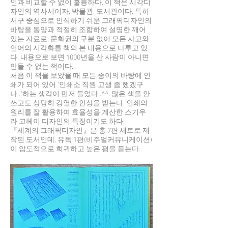
인과 비교할 수 없이 훌륭하다. 이 책은 시각디
자인의 역사서이자, 박물관, 도서관이다. 특히
서구 중심으로 인식하기 쉬운 그래픽디자인의
바탕을 동양과 적절히 조합하여 설명한 깨어
있는 자료로, 문화권의 구분 없이 모든 사고와
언어의 시각화를 책의 본 내용으로 다루고 있
다. 내용으로 보면 1000년을 산 사람이 아니면
만들 수 없는 책이다.
처음 이 책을 보았을 때 모든 종이의 바탕에 인
쇄가 되어 있어 ‘인쇄소 직원 고생 좀 했겠구
나...’하는 생각이 먼저 들었다..^^. 많은 색을 안
쓰고도 상당히 강열한 인상을 받는다. 인쇄의
원리를 잘 활용하여 효율성을 계산한 스기우
라 고헤이 디자인의 특징이기도 하다.
『세계의 그래픽디자인』은 총 7편 세트로 제
작된 도서인데, 유독 1편(비주얼커뮤니케이션)
이 압도적으로 희귀하고 높은 평을 듣는다.