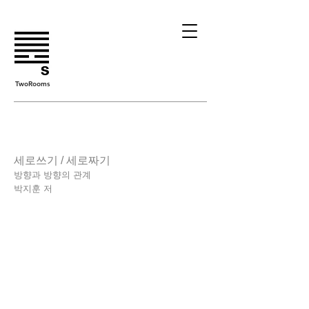
TwoRooms
세로쓰기 / 세로짜기
방향과 방향의 관계
​박지훈 저